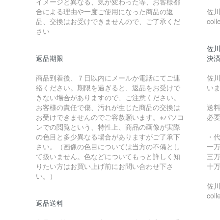
イメージと異なる、気が変わった等、お客様都
合による理由や一度ご使用になった商品の返
佐川急
品、交換はお受けできませんので、ご了承くだ
coll
さい
佐川
返品期限
決
商品到着後、７日以内にメールか電話にてご連
佐川
絡ください。期限を過ぎると、返品をお受けで
い
きない場合がありますので、ご注意ください。
お客様の責任で傷、汚れが生じた商品の交換は
送
お受けできませんのでご容赦願います。※パソコ
必
ンでの閲覧という、特性上、商品の画像が実際
の色目と多少異なる場合がありますがご了承下
・
さい。（画像の色目については当方の不備とし
一万
て扱いません。色などについてもっと詳しく知
三万
りたい方はお買い上げ前にお問い合わせ下さ
十万
い。）
佐川急
coll
返品送料