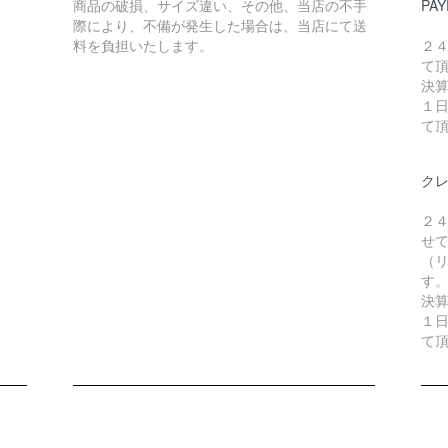
商品の破損、サイズ違い、その他、当店の不手
PAY
際により、不備が発生した場合は、当店にて送
料を負担いたします。
２
て
決
１
て
ク
２
せ
（リ
す
決
１
て