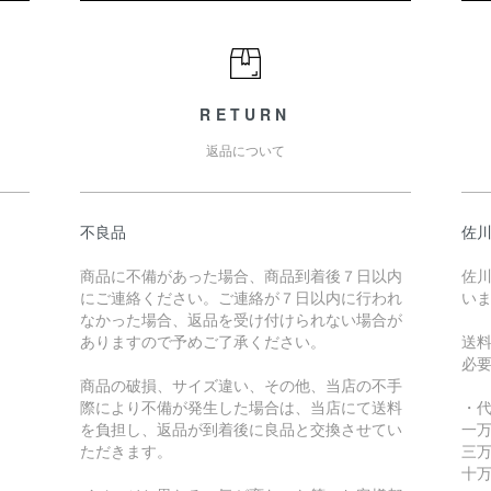
RETURN
返品について
不良品
佐川
商品に不備があった場合、商品到着後７日以内
佐川
にご連絡ください。ご連絡が７日以内に行われ
い
なかった場合、返品を受け付けられない場合が
ありますので予めご了承ください。
送
必
商品の破損、サイズ違い、その他、当店の不手
際により不備が発生した場合は、当店にて送料
・
を負担し、返品が到着後に良品と交換させてい
一万
ただきます。
三万
十万