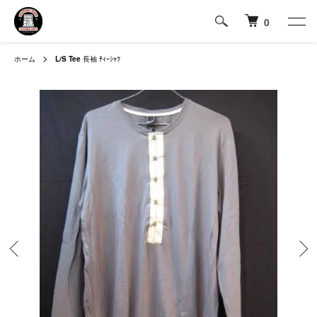
0
ホーム
L/S Tee
長袖 ﾃｨｰｼｬﾂ