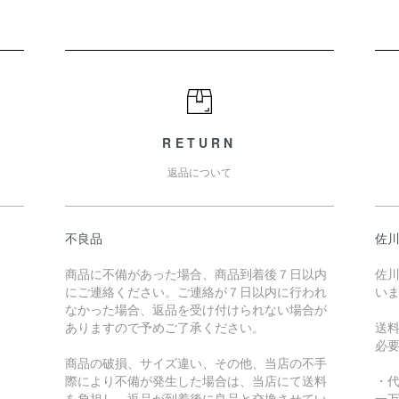
RETURN
返品について
不良品
佐川
商品に不備があった場合、商品到着後７日以内
佐川
にご連絡ください。ご連絡が７日以内に行われ
い
なかった場合、返品を受け付けられない場合が
ありますので予めご了承ください。
送
必
商品の破損、サイズ違い、その他、当店の不手
際により不備が発生した場合は、当店にて送料
・
を負担し、返品が到着後に良品と交換させてい
一万