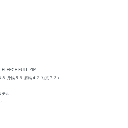
LEECE FULL ZIP
８ 身幅５６ 肩幅４２ 袖丈７３）
ステル
ン