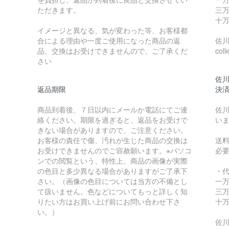
ただきます。
三万
十万
イメージと異なる、気が変わった等、お客様都
合による理由や一度ご使用になった商品の返
佐川急
品、交換はお受けできませんので、ご了承くだ
coll
さい
佐川
返品期限
決
商品到着後、７日以内にメールか電話にてご連
佐川
絡ください。期限を過ぎると、返品をお受けで
い
きない場合がありますので、ご注意ください。
お客様の責任で傷、汚れが生じた商品の交換は
送
お受けできませんのでご容赦願います。※パソコ
必
ンでの閲覧という、特性上、商品の画像が実際
の色目と多少異なる場合がありますがご了承下
・
さい。（画像の色目については当方の不備とし
一万
て扱いません。色などについてもっと詳しく知
三万
りたい方はお買い上げ前にお問い合わせ下さ
十万
い。）
佐川急