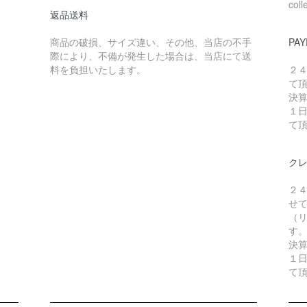
coll
返品送料
商品の破損、サイズ違い、その他、当店の不手
PAY
際により、不備が発生した場合は、当店にて送
料を負担いたします。
２
て
決
１
て
ク
２
せ
（リ
す
決
１
て