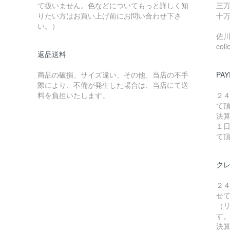
て扱いません。色などについてもっと詳しく知
三万
りたい方はお買い上げ前にお問い合わせ下さ
十万
い。）
佐川急
coll
返品送料
商品の破損、サイズ違い、その他、当店の不手
PAY
際により、不備が発生した場合は、当店にて送
料を負担いたします。
２
て
決
１
て
ク
２
せ
（リ
す
決