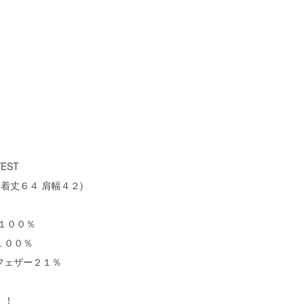
EST
 着丈６４ 肩幅４２)
ン１００％
１００％
フェザー２１％
！！