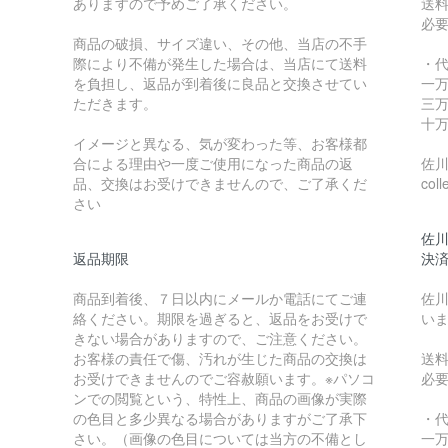
ありますので予めご了承ください。
送
必
商品の破損、サイズ違い、その他、当店の不手
際により不備が発生した場合は、当店にて送料
・
を負担し、返品が到着後に良品と交換させてい
一万
ただきます。
三万
十万
イメージと異なる、気が変わった等、お客様都
合による理由や一度ご使用になった商品の返
佐川急
品、交換はお受けできませんので、ご了承くだ
coll
さい
佐川
返品期限
決
商品到着後、７日以内にメールか電話にてご連
佐川
絡ください。期限を過ぎると、返品をお受けで
い
きない場合がありますので、ご注意ください。
お客様の責任で傷、汚れが生じた商品の交換は
送
お受けできませんのでご容赦願います。※パソコ
必
ンでの閲覧という、特性上、商品の画像が実際
の色目と多少異なる場合がありますがご了承下
・
さい。（画像の色目については当方の不備とし
一万