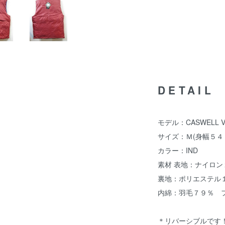
DETAIL
モデル：CASWELL V
サイズ：Ｍ(身幅５４
カラー：IND
素材 表地：ナイロ
裏地：ポリエステル
内綿：羽毛７９％ 
＊リバーシブルです