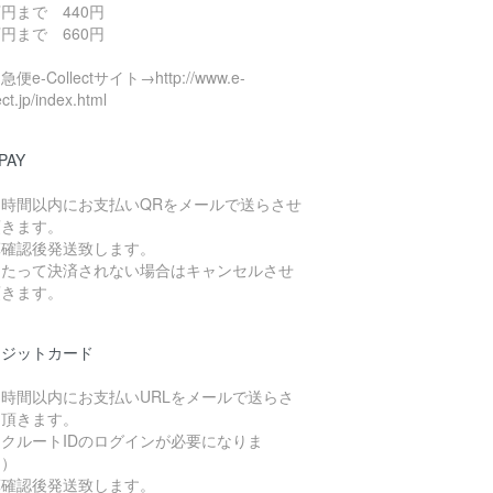
円まで 440円
円まで 660円
便e-Collectサイト→http://www.e-
ect.jp/index.html
PAY
４時間以内にお支払いQRをメールで送らさせ
頂きます。
算確認後発送致します。
日たって決済されない場合はキャンセルさせ
頂きます。
レジットカード
４時間以内にお支払いURLをメールで送らさ
て頂きます。
クルートIDのログインが必要になりま
。）
算確認後発送致します。