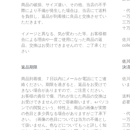
商品の破損、サイズ違い、その他、当店の不手
際により不備が発生した場合は、当店にて送料
・
を負担し、返品が到着後に良品と交換させてい
一万
ただきます。
三万
十万
イメージと異なる、気が変わった等、お客様都
合による理由や一度ご使用になった商品の返
佐川急
品、交換はお受けできませんので、ご了承くだ
coll
さい
佐川
返品期限
決
商品到着後、７日以内にメールか電話にてご連
佐川
絡ください。期限を過ぎると、返品をお受けで
い
きない場合がありますので、ご注意ください。
お客様の責任で傷、汚れが生じた商品の交換は
送
お受けできませんのでご容赦願います。※パソコ
必
ンでの閲覧という、特性上、商品の画像が実際
の色目と多少異なる場合がありますがご了承下
・
さい。（画像の色目については当方の不備とし
一万
て扱いません。色などについてもっと詳しく知
三万