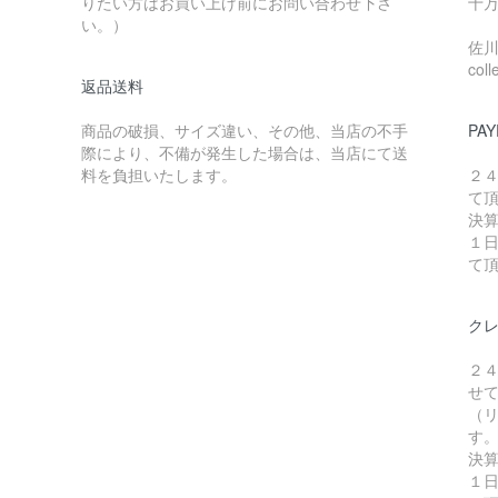
りたい方はお買い上げ前にお問い合わせ下さ
十万
い。）
佐川急
coll
返品送料
商品の破損、サイズ違い、その他、当店の不手
PAY
際により、不備が発生した場合は、当店にて送
料を負担いたします。
２
て
決
１
て
ク
２
せ
（リ
す
決
１