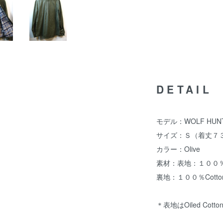
DETAIL
モデル：WOLF HUN
サイズ：Ｓ（着丈７３
カラー：Olive
素材：表地：１００％C
裏地：１００％Cotto
＊表地はOiled Cot