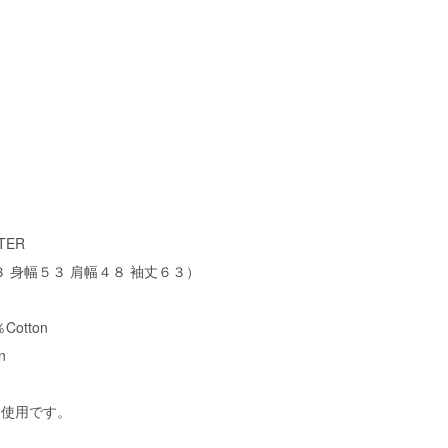
TER
 身幅５３ 肩幅４８ 袖丈６３）
otton
n
ton使用です。