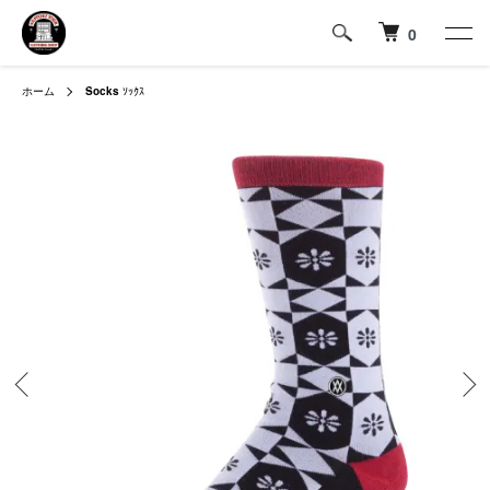
0
ホーム
Socks
ｿｯｸｽ