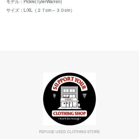
モデル：Pickle(TylerWarren)
サイズ：L/XL（２７cm～３０cm）
REFUGE USED CLOTHING STORE