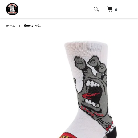
0
ホーム
Socks
ｿｯｸｽ