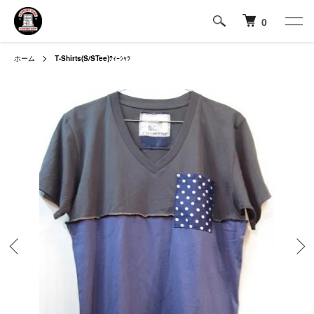
0
ホーム
T-Shirts(S/STee)
ﾃｨｰｼｬﾂ