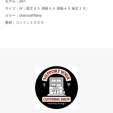
モデル：2in1
サイズ：Ｍ（着丈６５ 身幅４９ 肩幅４３ 袖丈１９）
カラー：charcoal/Navy
素材：コットン１００％