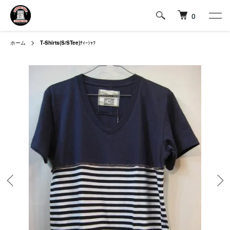
0
ホーム
T-Shirts(S/STee)
ﾃｨｰｼｬﾂ