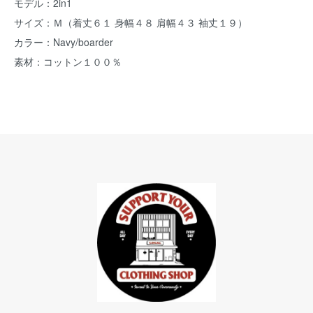
モデル：2in1
サイズ：Ｍ（着丈６１ 身幅４８ 肩幅４３ 袖丈１９）
カラー：Navy/boarder
素材：コットン１００％