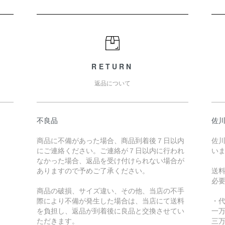
RETURN
返品について
不良品
佐川
商品に不備があった場合、商品到着後７日以内
佐川
にご連絡ください。ご連絡が７日以内に行われ
い
なかった場合、返品を受け付けられない場合が
ありますので予めご了承ください。
送
必
商品の破損、サイズ違い、その他、当店の不手
際により不備が発生した場合は、当店にて送料
・
を負担し、返品が到着後に良品と交換させてい
一万
ただきます。
三万