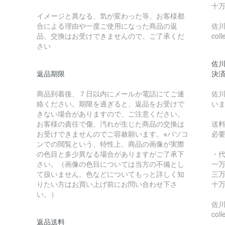
十万
イメージと異なる、気が変わった等、お客様都
合による理由や一度ご使用になった商品の返
佐川急
品、交換はお受けできませんので、ご了承くだ
coll
さい
佐川
返品期限
決
商品到着後、７日以内にメールか電話にてご連
佐川
絡ください。期限を過ぎると、返品をお受けで
い
きない場合がありますので、ご注意ください。
お客様の責任で傷、汚れが生じた商品の交換は
送
お受けできませんのでご容赦願います。※パソコ
必
ンでの閲覧という、特性上、商品の画像が実際
の色目と多少異なる場合がありますがご了承下
・
さい。（画像の色目については当方の不備とし
一万
て扱いません。色などについてもっと詳しく知
三万
りたい方はお買い上げ前にお問い合わせ下さ
十万
い。）
佐川急
coll
返品送料