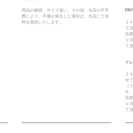
商品の破損、サイズ違い、その他、当店の不手
PAY
際により、不備が発生した場合は、当店にて送
料を負担いたします。
２
て
決
１
て
ク
２
せ
（リ
す
決
１
て