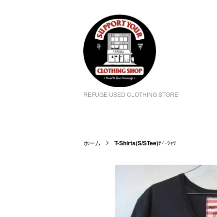
REFUGE USED CLOTHING STORE
ホーム
T-Shirts(S/STee)
ﾃｨｰｼｬﾂ