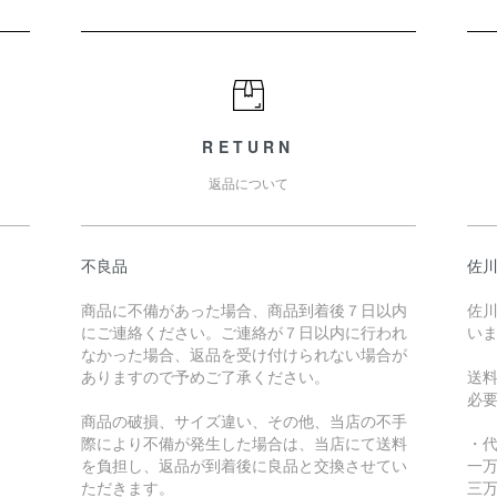
RETURN
返品について
不良品
佐川
商品に不備があった場合、商品到着後７日以内
佐川
にご連絡ください。ご連絡が７日以内に行われ
い
なかった場合、返品を受け付けられない場合が
ありますので予めご了承ください。
送
必
商品の破損、サイズ違い、その他、当店の不手
際により不備が発生した場合は、当店にて送料
・
を負担し、返品が到着後に良品と交換させてい
一万
ただきます。
三万