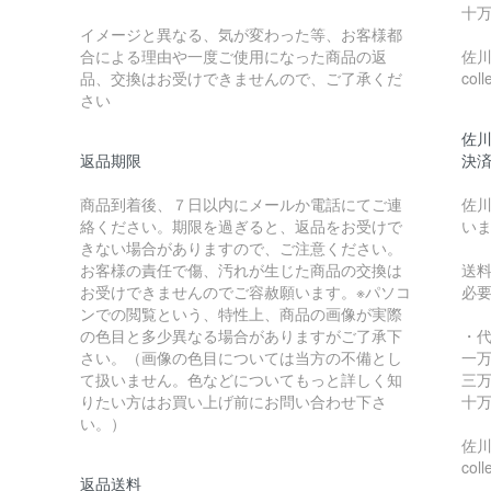
十万
イメージと異なる、気が変わった等、お客様都
合による理由や一度ご使用になった商品の返
佐川急
品、交換はお受けできませんので、ご了承くだ
coll
さい
佐川
返品期限
決
商品到着後、７日以内にメールか電話にてご連
佐川
絡ください。期限を過ぎると、返品をお受けで
い
きない場合がありますので、ご注意ください。
お客様の責任で傷、汚れが生じた商品の交換は
送
お受けできませんのでご容赦願います。※パソコ
必
ンでの閲覧という、特性上、商品の画像が実際
の色目と多少異なる場合がありますがご了承下
・
さい。（画像の色目については当方の不備とし
一万
て扱いません。色などについてもっと詳しく知
三万
りたい方はお買い上げ前にお問い合わせ下さ
十万
い。）
佐川急
coll
返品送料