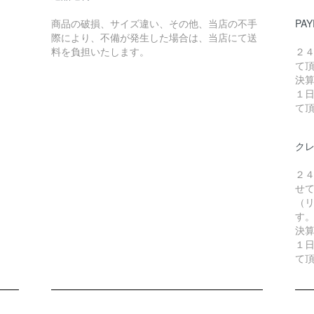
商品の破損、サイズ違い、その他、当店の不手
PAY
際により、不備が発生した場合は、当店にて送
料を負担いたします。
２
て
決
１
て
ク
２
せ
（リ
す
決
１
て