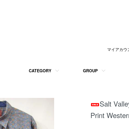
マイアカウ
CATEGORY
GROUP
Salt Va
Print Wes