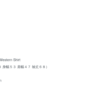
estern Shirt
 身幅５３ 肩幅４７ 袖丈６８）
n