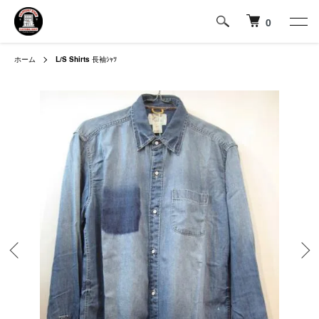
0
ホーム
L/S Shirts
長袖ｼｬﾂ