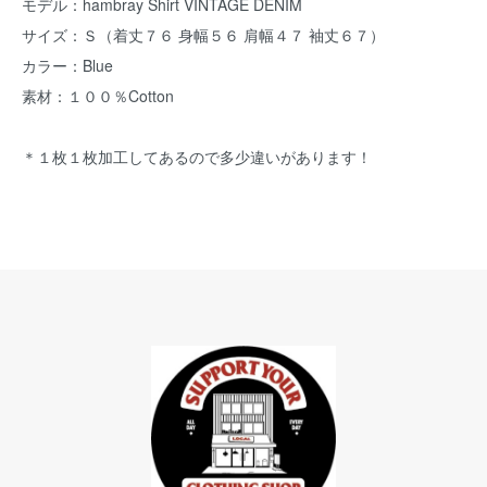
モデル：hambray Shirt VINTAGE DENIM
サイズ：Ｓ（着丈７６ 身幅５６ 肩幅４７ 袖丈６７）
カラー：Blue
素材：１００％Cotton
＊１枚１枚加工してあるので多少違いがあります！