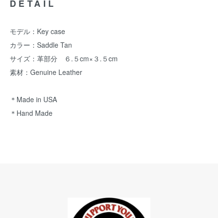
DETAIL
モデル：Key case
カラー：Saddle Tan
サイズ：革部分 ６.５cm×３.５cm
素材：Genuine Leather
＊Made in USA
＊Hand Made