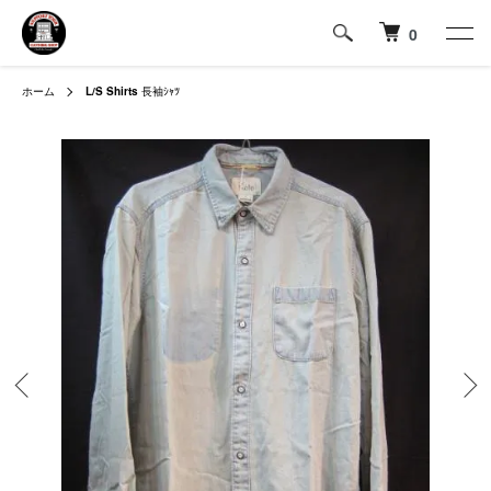
0
ホーム
L/S Shirts
長袖ｼｬﾂ