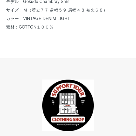
モデル：Gokudo Chambray Shirt
サイズ：Ｍ（着丈７７ 身幅５９ 肩幅４８ 袖丈６８）
カラー：VINTAGE DENIM LIGHT
素材：COTTON１００％