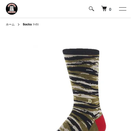
0
ホーム
Socks
ｿｯｸｽ