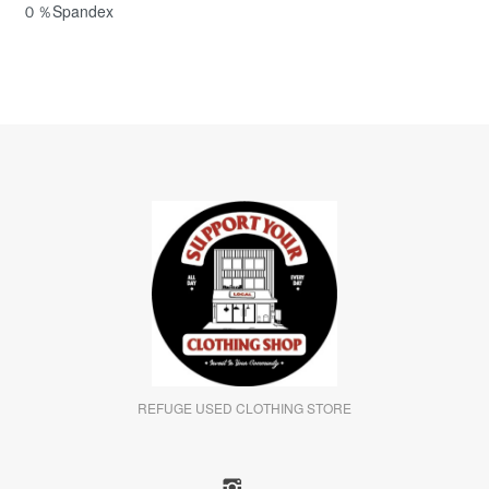
０％Spandex
REFUGE USED CLOTHING STORE