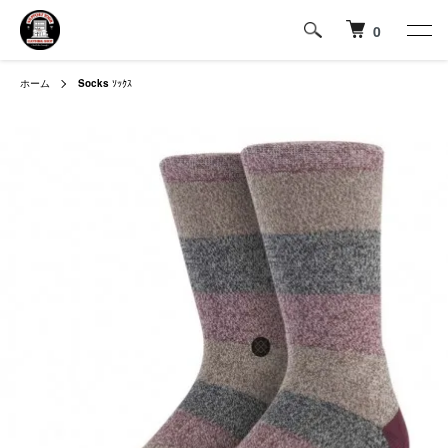
0
ホーム
Socks
ｿｯｸｽ