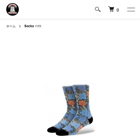
0
ホーム
Socks
ｿｯｸｽ