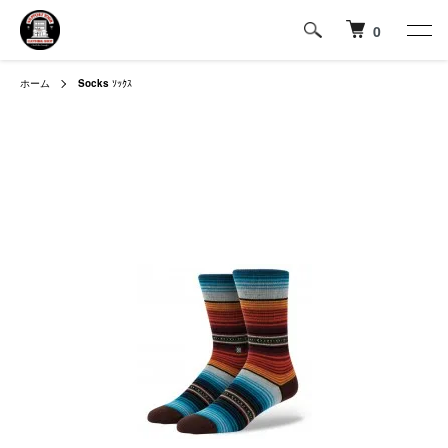
0
ホーム
Socks
ｿｯｸｽ