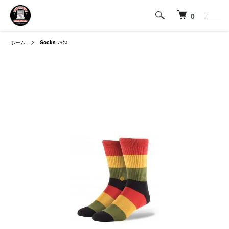
0
ホーム
Socks
ｿｯｸｽ