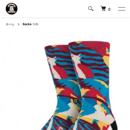
0
ホーム
Socks
ｿｯｸｽ