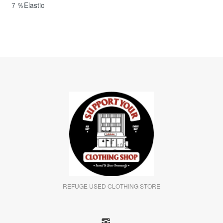
７％Elastic
REFUGE USED CLOTHING STORE