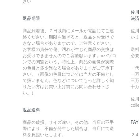
さい
佐川
返品期限
決
商品到着後、７日以内にメールか電話にてご連
佐川
絡ください。期限を過ぎると、返品をお受けで
い
きない場合がありますので、ご注意ください。
お客様の責任で傷、汚れが生じた商品の交換は
送
お受けできませんのでご容赦願います。※パソコ
必
ンでの閲覧という、特性上、商品の画像が実際
の色目と多少異なる場合がありますがご了承下
・
さい。（画像の色目については当方の不備とし
一万
て扱いません。色などについてもっと詳しく知
三万
りたい方はお買い上げ前にお問い合わせ下さ
十万
い。）
佐川急
coll
返品送料
商品の破損、サイズ違い、その他、当店の不手
PAY
際により、不備が発生した場合は、当店にて送
料を負担いたします。
２