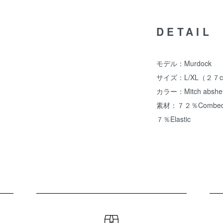
DETAIL
モデル：Murdock
サイズ：L/XL（２７
カラー：Mitch abshe
素材：７２％Combed C
７％Elastic