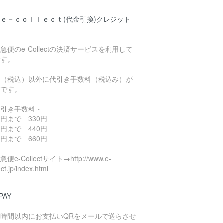
ｅ－ｃｏｌｌｅｃｔ(代金引換)クレジット
済
急便のe-Collectの決済サービスを利用して
ます。
料（税込）以外に代引き手数料（税込み）が
要です。
代引き手数料・
円まで 330円
円まで 440円
円まで 660円
便e-Collectサイト→http://www.e-
ect.jp/index.html
PAY
４時間以内にお支払いQRをメールで送らさせ