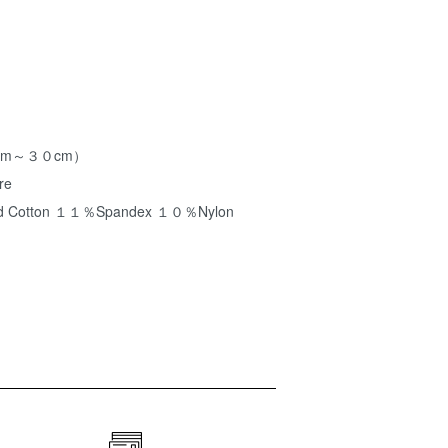
cm～３０cm）
re
otton １１％Spandex １０％Nylon