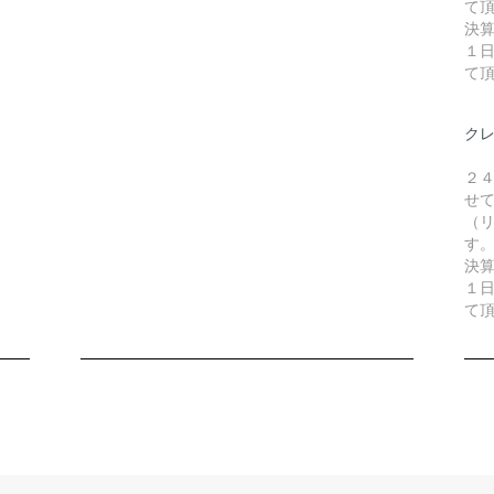
て
決
１
て
ク
２
せ
（リ
す
決
１
て