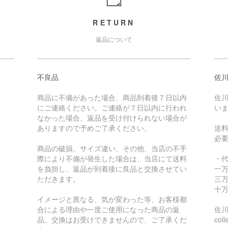
RETURN
返品について
不良品
佐川
商品に不備があった場合、商品到着後７日以内
佐川
にご連絡ください。ご連絡が７日以内に行われ
い
なかった場合、返品を受け付けられない場合が
ありますので予めご了承ください。
送
必
商品の破損、サイズ違い、その他、当店の不手
際により不備が発生した場合は、当店にて送料
・
を負担し、返品が到着後に良品と交換させてい
一万
ただきます。
三万
十万
イメージと異なる、気が変わった等、お客様都
合による理由や一度ご使用になった商品の返
佐川急
品、交換はお受けできませんので、ご了承くだ
coll