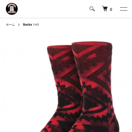
0
ホーム
Socks
ｿｯｸｽ