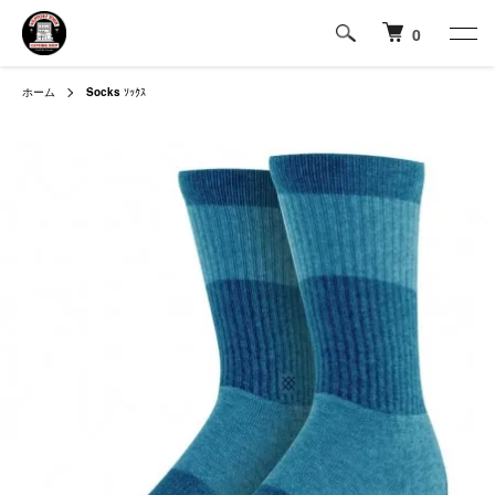
0
ホーム
Socks
ｿｯｸｽ