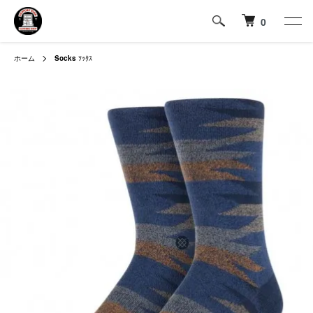
0
ホーム
Socks
ｿｯｸｽ