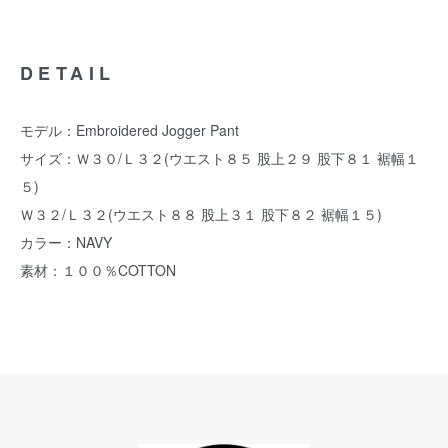
DETAIL
モデル：Embroidered Jogger Pant
サイズ：Ｗ３０/Ｌ３２(ウエスト８５ 股上２９ 股下８１ 裾幅１
５)
Ｗ３２/Ｌ３２(ウエスト８８ 股上３１ 股下８２ 裾幅１５)
カラー：NAVY
素材：１００％COTTON