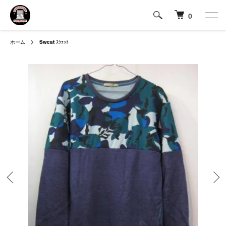
0
ホーム
Sweat
ｽｳｪｯﾄ