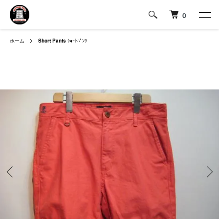
0
ホーム
Short Pants
ｼｮｰﾄﾊﾟﾝﾂ