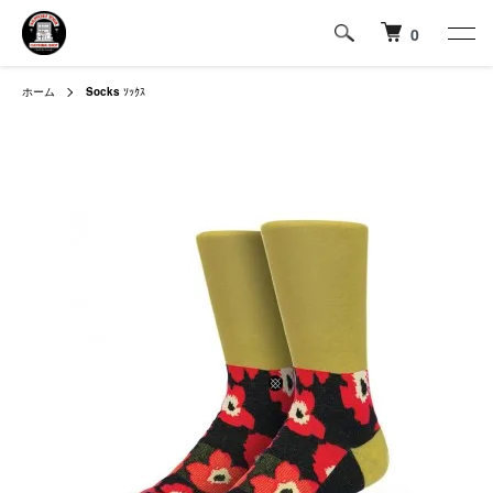
0
ホーム
Socks
ｿｯｸｽ