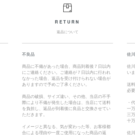
RETURN
返品について
不良品
佐川
商品に不備があった場合、商品到着後７日以内
佐川
にご連絡ください。ご連絡が７日以内に行われ
い
なかった場合、返品を受け付けられない場合が
ありますので予めご了承ください。
送
必
商品の破損、サイズ違い、その他、当店の不手
際により不備が発生した場合は、当店にて送料
・
を負担し、返品が到着後に良品と交換させてい
一万
ただきます。
三万
十万
イメージと異なる、気が変わった等、お客様都
合による理由や一度ご使用になった商品の返
佐川急