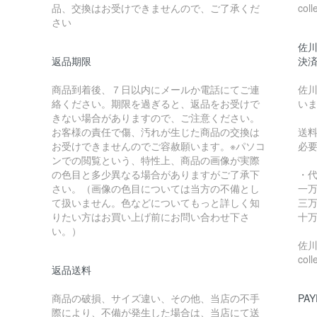
品、交換はお受けできませんので、ご了承くだ
coll
さい
佐川
返品期限
決
商品到着後、７日以内にメールか電話にてご連
佐川
絡ください。期限を過ぎると、返品をお受けで
い
きない場合がありますので、ご注意ください。
お客様の責任で傷、汚れが生じた商品の交換は
送
お受けできませんのでご容赦願います。※パソコ
必
ンでの閲覧という、特性上、商品の画像が実際
の色目と多少異なる場合がありますがご了承下
・
さい。（画像の色目については当方の不備とし
一万
て扱いません。色などについてもっと詳しく知
三万
りたい方はお買い上げ前にお問い合わせ下さ
十万
い。）
佐川急
coll
返品送料
商品の破損、サイズ違い、その他、当店の不手
PAY
際により、不備が発生した場合は、当店にて送