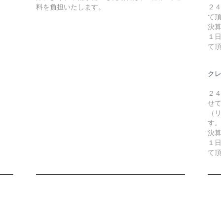
料を負担いたします。
２
て
決
１
て
ク
２
せ
（リ
す
決
１
て