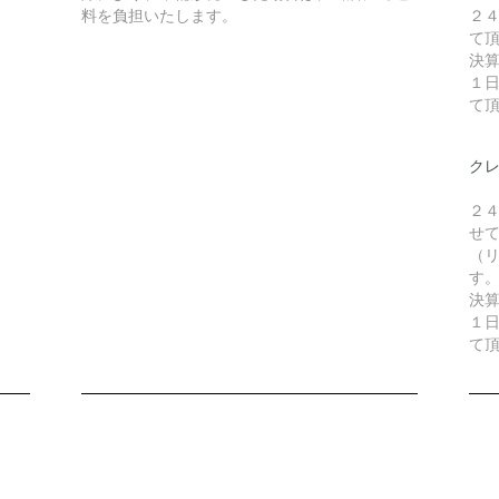
料を負担いたします。
２
て
決
１
て
ク
２
せ
（リ
す
決
１
て