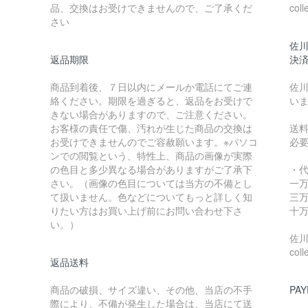
品、交換はお受けできませんので、ご了承くだ
coll
さい
佐川
返品期限
決
商品到着後、７日以内にメールか電話にてご連
佐川
絡ください。期限を過ぎると、返品をお受けで
い
きない場合がありますので、ご注意ください。
お客様の責任で傷、汚れが生じた商品の交換は
送
お受けできませんのでご容赦願います。※パソコ
必
ンでの閲覧という、特性上、商品の画像が実際
の色目と多少異なる場合がありますがご了承下
・
さい。（画像の色目については当方の不備とし
一万
て扱いません。色などについてもっと詳しく知
三万
りたい方はお買い上げ前にお問い合わせ下さ
十万
い。）
佐川急
coll
返品送料
商品の破損、サイズ違い、その他、当店の不手
PAY
際により、不備が発生した場合は、当店にて送