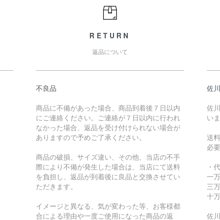
RETURN
返品について
不良品
佐川
商品に不備があった場合、商品到着後７日以内
佐川
にご連絡ください。ご連絡が７日以内に行われ
い
なかった場合、返品を受け付けられない場合が
ありますので予めご了承ください。
送
必
商品の破損、サイズ違い、その他、当店の不手
際により不備が発生した場合は、当店にて送料
・
を負担し、返品が到着後に良品と交換させてい
一万
ただきます。
三万
十万
イメージと異なる、気が変わった等、お客様都
合による理由や一度ご使用になった商品の返
佐川急