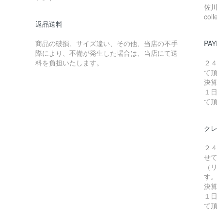
佐川急
coll
返品送料
商品の破損、サイズ違い、その他、当店の不手
PAY
際により、不備が発生した場合は、当店にて送
料を負担いたします。
２
て
決
１
て
ク
２
せ
（リ
す
決
１
て