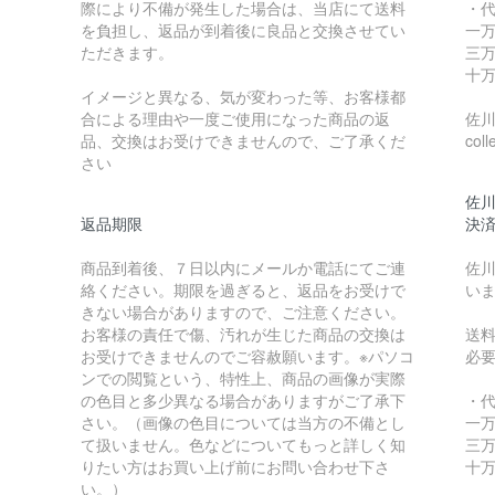
際により不備が発生した場合は、当店にて送料
・
を負担し、返品が到着後に良品と交換させてい
一万
ただきます。
三万
十万
イメージと異なる、気が変わった等、お客様都
合による理由や一度ご使用になった商品の返
佐川急
品、交換はお受けできませんので、ご了承くだ
coll
さい
佐川
返品期限
決
商品到着後、７日以内にメールか電話にてご連
佐川
絡ください。期限を過ぎると、返品をお受けで
い
きない場合がありますので、ご注意ください。
お客様の責任で傷、汚れが生じた商品の交換は
送
お受けできませんのでご容赦願います。※パソコ
必
ンでの閲覧という、特性上、商品の画像が実際
の色目と多少異なる場合がありますがご了承下
・
さい。（画像の色目については当方の不備とし
一万
て扱いません。色などについてもっと詳しく知
三万
りたい方はお買い上げ前にお問い合わせ下さ
十万
い。）