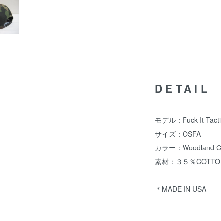
DETAIL
モデル：Fuck It Tacti
サイズ：OSFA
カラー：Woodland C
素材：３５％COTTON
＊MADE IN USA