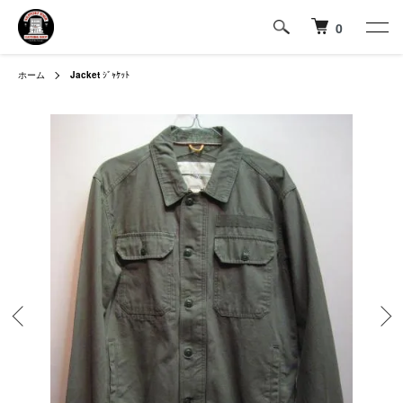
0
ホーム
Jacket
ｼﾞｬｹｯﾄ