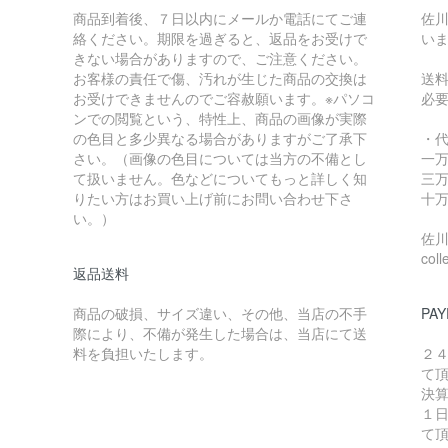
商品到着後、７日以内にメールか電話にてご連
佐川
絡ください。期限を過ぎると、返品をお受けで
い
きない場合がありますので、ご注意ください。
お客様の責任で傷、汚れが生じた商品の交換は
送
お受けできませんのでご容赦願います。※パソコ
必
ンでの閲覧という、特性上、商品の画像が実際
の色目と多少異なる場合がありますがご了承下
・
さい。（画像の色目については当方の不備とし
一万
て扱いません。色などについてもっと詳しく知
三万
りたい方はお買い上げ前にお問い合わせ下さ
十万
い。）
佐川急
coll
返品送料
商品の破損、サイズ違い、その他、当店の不手
PAY
際により、不備が発生した場合は、当店にて送
料を負担いたします。
２
て
決
１
て