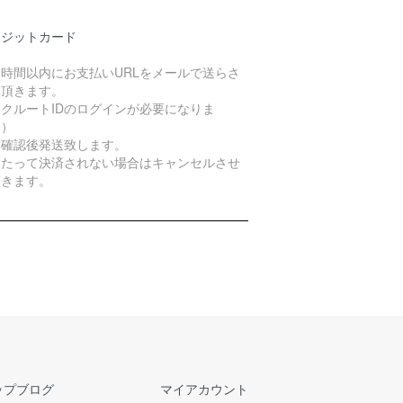
レジットカード
４時間以内にお支払いURLをメールで送らさ
て頂きます。
クルートIDのログインが必要になりま
。）
算確認後発送致します。
日たって決済されない場合はキャンセルさせ
頂きます。
ップブログ
マイアカウント