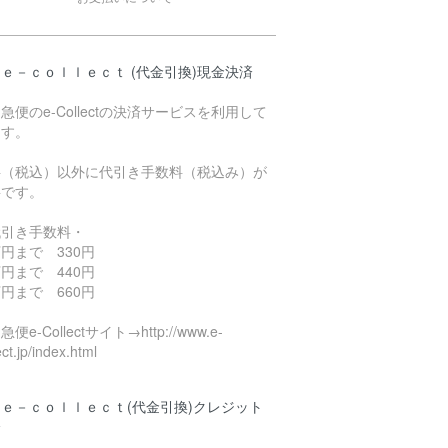
ｅ－ｃｏｌｌｅｃｔ (代金引換)現金決済
急便のe-Collectの決済サービスを利用して
ます。
料（税込）以外に代引き手数料（税込み）が
要です。
代引き手数料・
円まで 330円
円まで 440円
円まで 660円
便e-Collectサイト→http://www.e-
ect.jp/index.html
ｅ－ｃｏｌｌｅｃｔ(代金引換)クレジット
済