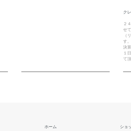
ク
２
せ
（リ
す
決
１
て
ホーム
ショ