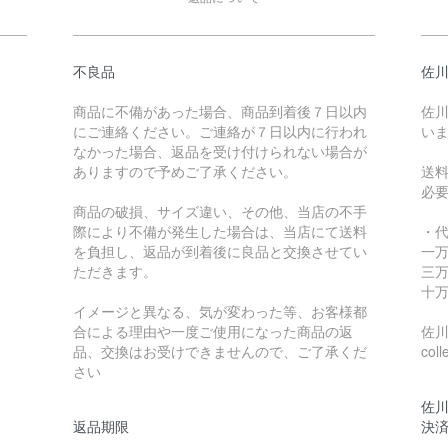
不良品
佐川
商品に不備があった場合、商品到着後７日以内
佐川
にご連絡ください。ご連絡が７日以内に行われ
い
なかった場合、返品を受け付けられない場合が
ありますので予めご了承ください。
送
必
商品の破損、サイズ違い、その他、当店の不手
際により不備が発生した場合は、当店にて送料
・
を負担し、返品が到着後に良品と交換させてい
一万
ただきます。
三万
十万
イメージと異なる、気が変わった等、お客様都
合による理由や一度ご使用になった商品の返
佐川急
品、交換はお受けできませんので、ご了承くだ
coll
さい
佐川
返品期限
決