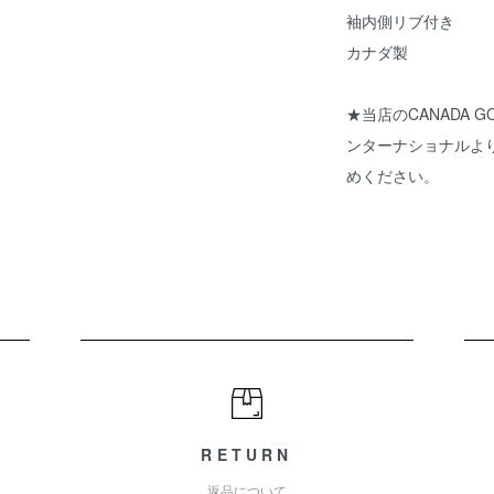
袖内側リブ付き
カナダ製
★当店のCANADA
ンターナショナルよ
めください。
RETURN
返品について