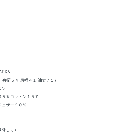
ARKA
 身幅５４ 肩幅４１ 袖丈７１）
ウン
８５％コットン１５％
フェザー２０％
り外し可）