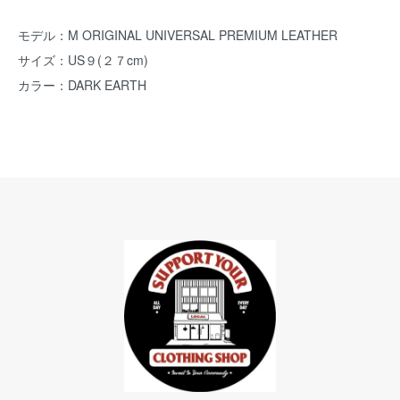
モデル：M ORIGINAL UNIVERSAL PREMIUM LEATHER
サイズ：US９(２７cm)
カラー：DARK EARTH