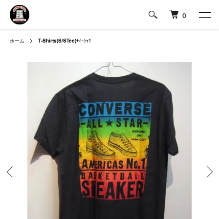
0
ホーム
T-Shirts(S/STee)
ﾃｨｰｼｬﾂ