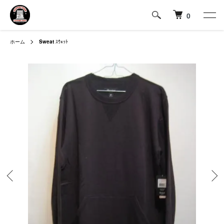
0
ホーム
Sweat
ｽｳｪｯﾄ