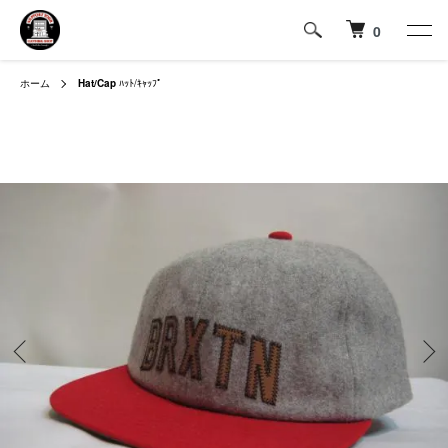
0
ホーム
Hat/Cap
ﾊｯﾄ/ｷｬｯﾌﾟ