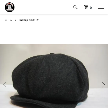
0
ホーム
Hat/Cap
ﾊｯﾄ/ｷｬｯﾌﾟ