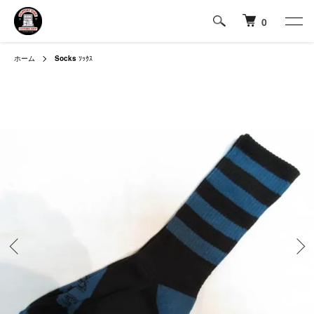
0
ホーム
Socks
ｿｯｸｽ