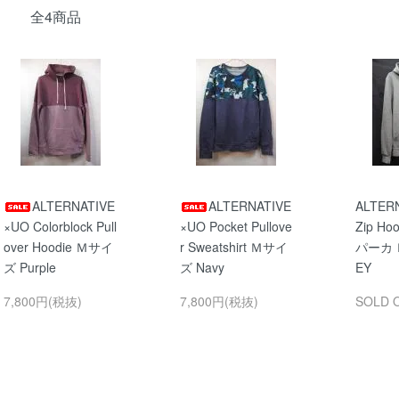
全4商品
ALTERNATIVE
ALTERNATIVE
ALTER
×UO Colorblock Pull
×UO Pocket Pullove
Zip H
over Hoodie Ｍサイ
r Sweatshirt Ｍサイ
パーカ 
ズ Purple
ズ Navy
EY
7,800円(税抜)
7,800円(税抜)
SOLD 