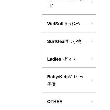
ｰﾄﾞ
ｳｪｯﾄｽｰﾂ
WetSuit
ｻｰﾌ小物
SurfGear
ﾚﾃﾞｨｰｽ
Ladies
ﾍﾞｲﾋﾞｰ/
Baby/Kids
子供
OTHER