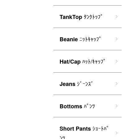
ﾀﾝｸﾄｯﾌﾟ
TankTop
ﾆｯﾄｷｬｯﾌﾟ
Beanie
ﾊｯﾄ/ｷｬｯﾌﾟ
Hat/Cap
ｼﾞｰﾝｽﾞ
Jeans
ﾊﾟﾝﾂ
Bottoms
ｼｮｰﾄﾊﾟ
Short Pants
ﾝﾂ