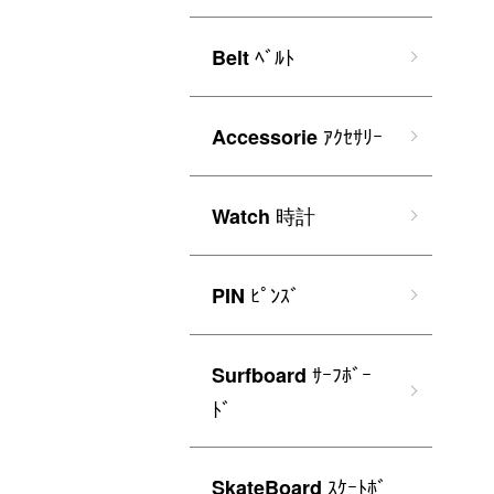
ﾍﾞﾙﾄ
Belt
ｱｸｾｻﾘｰ
Accessorie
時計
Watch
ﾋﾟﾝｽﾞ
PIN
ｻｰﾌﾎﾞｰ
Surfboard
ﾄﾞ
ｽｹｰﾄﾎﾞ
SkateBoard