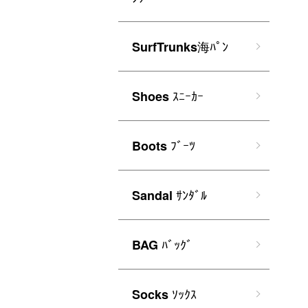
海ﾊﾟﾝ
SurfTrunks
ｽﾆｰｶｰ
Shoes
ﾌﾞｰﾂ
Boots
ｻﾝﾀﾞﾙ
Sandal
ﾊﾞｯｸﾞ
BAG
ｿｯｸｽ
Socks