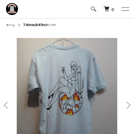
0
ホーム
T-Shirts(S/STee)
ﾃｨｰｼｬﾂ