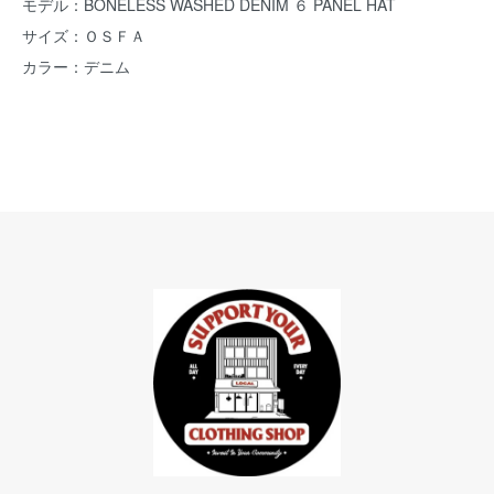
モデル：BONELESS WASHED DENIM ６ PANEL HAT
サイズ：ＯＳＦＡ
カラー：デニム