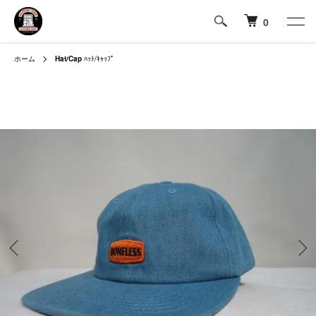
0
ホーム
Hat/Cap
ﾊｯﾄ/ｷｬｯﾌﾟ