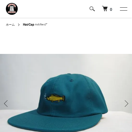
0
ホーム
Hat/Cap
ﾊｯﾄ/ｷｬｯﾌﾟ