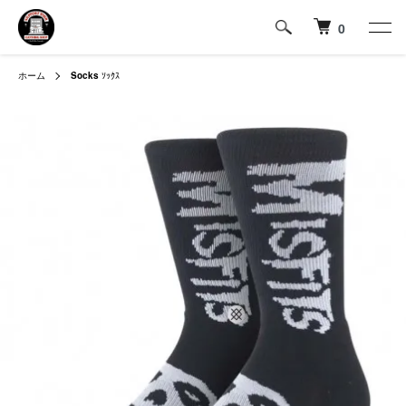
0
ホーム
Socks
ｿｯｸｽ