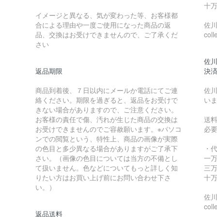
十万
イメージと異なる、気が変わった等、お客様都
合による理由や一度ご使用になった商品の返
佐川急
品、交換はお受けできませんので、ご了承くだ
coll
さい
佐川
返品期限
決
商品到着後、７日以内にメールか電話にてご連
佐川
絡ください。期限を過ぎると、返品をお受けで
い
きない場合がありますので、ご注意ください。
お客様の責任で傷、汚れが生じた商品の交換は
送
お受けできませんのでご容赦願います。※パソコ
必
ンでの閲覧という、特性上、商品の画像が実際
の色目と多少異なる場合がありますがご了承下
・
さい。（画像の色目については当方の不備とし
一万
て扱いません。色などについてもっと詳しく知
三万
りたい方はお買い上げ前にお問い合わせ下さ
十万
い。）
佐川急
coll
返品送料