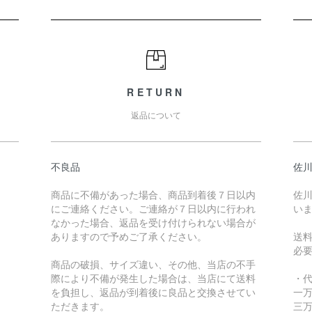
RETURN
返品について
不良品
佐川
商品に不備があった場合、商品到着後７日以内
佐川
にご連絡ください。ご連絡が７日以内に行われ
い
なかった場合、返品を受け付けられない場合が
ありますので予めご了承ください。
送
必
商品の破損、サイズ違い、その他、当店の不手
際により不備が発生した場合は、当店にて送料
・
を負担し、返品が到着後に良品と交換させてい
一万
ただきます。
三万