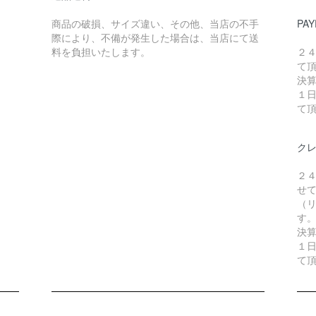
商品の破損、サイズ違い、その他、当店の不手
PAY
際により、不備が発生した場合は、当店にて送
料を負担いたします。
２
て
決
１
て
ク
２
せ
（リ
す
決
１
て