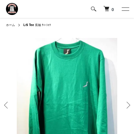
0
ホーム
L/S Tee
長袖 ﾃｨｰｼｬﾂ