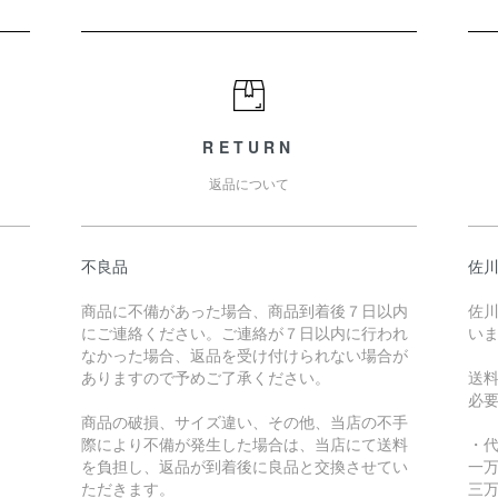
RETURN
返品について
不良品
佐川
商品に不備があった場合、商品到着後７日以内
佐川
にご連絡ください。ご連絡が７日以内に行われ
い
なかった場合、返品を受け付けられない場合が
ありますので予めご了承ください。
送
必
商品の破損、サイズ違い、その他、当店の不手
際により不備が発生した場合は、当店にて送料
・
を負担し、返品が到着後に良品と交換させてい
一万
ただきます。
三万