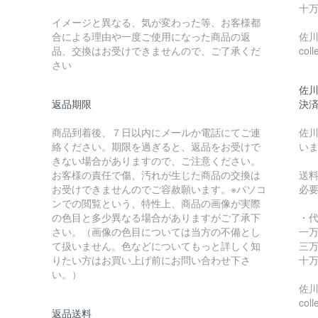
十万
イメージと異なる、気が変わった等、お客様都
合による理由や一度ご使用になった商品の返
佐川急
品、交換はお受けできませんので、ご了承くだ
coll
さい
佐川
返品期限
決
商品到着後、７日以内にメールか電話にてご連
佐川
絡ください。期限を過ぎると、返品をお受けで
い
きない場合がありますので、ご注意ください。
お客様の責任で傷、汚れが生じた商品の交換は
送
お受けできませんのでご容赦願います。※パソコ
必
ンでの閲覧という、特性上、商品の画像が実際
の色目と多少異なる場合がありますがご了承下
・
さい。（画像の色目については当方の不備とし
一万
て扱いません。色などについてもっと詳しく知
三万
りたい方はお買い上げ前にお問い合わせ下さ
十万
い。）
佐川急
coll
返品送料