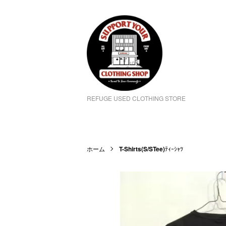
REFUGE USED CLOTHING STORE
ホーム
T-Shirts(S/STee)
ﾃｨｰｼｬﾂ