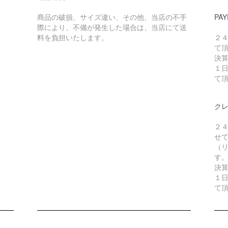
商品の破損、サイズ違い、その他、当店の不手
PAY
際により、不備が発生した場合は、当店にて送
料を負担いたします。
２
て
決
１
て
ク
２
せ
（リ
す
決
１
て