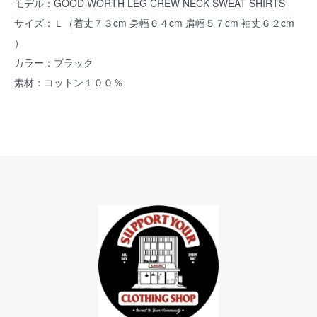
モデル：GOOD WORTH LEG CREW NECK SWEAT SHIRTS
サイズ：Ｌ（着丈７３cm 身幅６４cm 肩幅５７cm 袖丈６２cm
）
カラー：ブラック
素材：コットン１００％