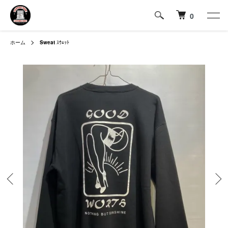
0
ホーム
Sweat
ｽｳｪｯﾄ