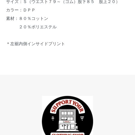
サイズ：Ｓ（ウエスト７９～（ゴム）股下８５ 股上２０）
カラー：ＤＰＰ
素材：８０％コットン
２０％ポリエステル
＊左裾内側インサイドプリント