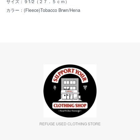
サイズ：９1/2（２７．５ｃｍ）
カラー：(Fleece)Tobacco Brwn/Hena
REFUGE USED CLOTHING STORE